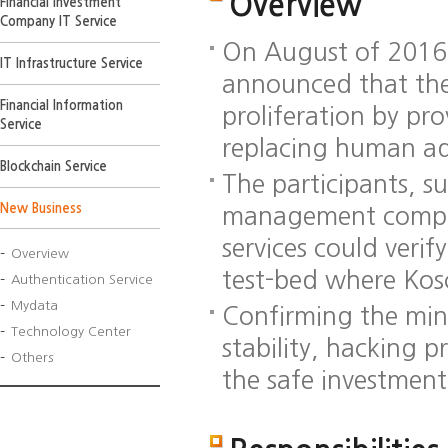
Overview
test-
Financial Investment
bed
Company IT Service
On August of 2016,
IT Infrastructure Service
announced that the 
Financial Information
proliferation by pr
Service
replacing human ad
Blockchain Service
The participants, su
New Business
management compani
services could verify
Overview
test-bed where Kos
Authentication Service
Mydata
Confirming the min
Technology Center
stability, hacking 
Others
the safe investment 