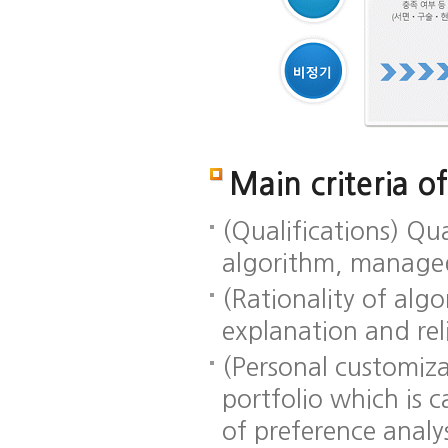
정
정
비
최
Main criteria 
운
기
포
기
시
정
최
종
용
-
트
-
스
기
종
통
전
포
폴
최
템
-
심
과
(Qualifications) Qua
심
트
리
대
심
상
사
여
사
폴
오
6
사
용
(최
부
algorithm, manage
(사
리
운
개
화
종
심
(Rationality of alg
전
오
용
월
할
심
의
심
운
심
간
경
의
explanation and relia
사
용
사
직
우
위
0.5
전
(본
접
시
원
(Personal customiza
개
참
심
실
스
회
월)
가
사
제
템
0.5
portfolio which is 
자
6
자
안
개
of preference analys
격
개
금
정
월)
충
월)
을
성