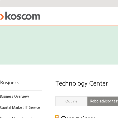
Business
Technology Center
Business Overview
Outline
Robo-advisor tes
Capital Market IT Service
Robo-
advisor