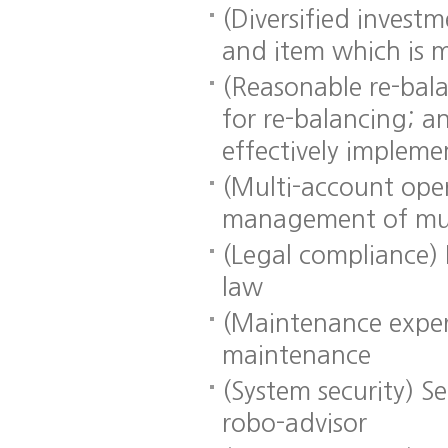
(Diversified invest
족
시
및
여
장
보
and item which is 
부
에
안
등
서
성
(Reasonable re-bala
확
운
심
인
용
사
for re-balancing; a
(서
하
(서
effectively implem
면
면
면
-
서
및
(Multi-account oper
구
정
현
술
상
장
management of mult
-
작
심
현
동
사)
(Legal compliance) 
장
여
law
심
부
사)
확
(Maintenance exper
인
(운
maintenance
용
심
(System security) S
사)
robo-advisor